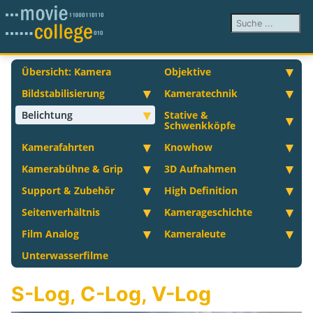
Suchen ...
Übersicht: Kamera
Objektive
Bildstabilisierung
Kameratechnik
Belichtung
Stative &
Schwenkköpfe
Kamerafahrten
Knowhow
Kamerabühne & Grip
3D Aufnahmen
Support & Zubehör
High Definition
Seitenverhältnis
Kamerageschichte
Film Analog
Kameraleute
Unterwasserfilme
S-Log, C-Log, V-Log