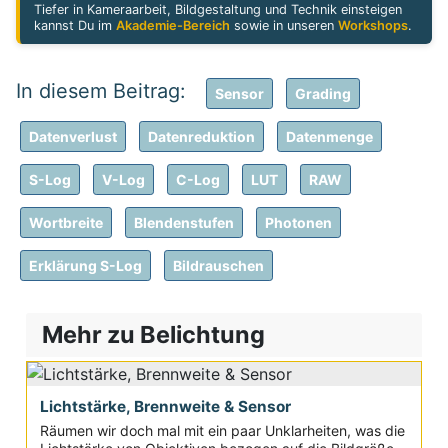
Tiefer in Kameraarbeit, Bildgestaltung und Technik einsteigen
kannst Du im
Akademie-Bereich
sowie in unseren
Workshops
.
Sensor
Grading
Datenverlust
Datenreduktion
Datenmenge
S-Log
V-Log
C-Log
LUT
RAW
Wortbreite
Blendenstufen
Photonen
Erklärung S-Log
Bildrauschen
Mehr zu Belichtung
Lichtstärke, Brennweite & Sensor
Räumen wir doch mal mit ein paar Unklarheiten, was die