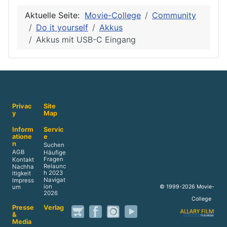
Aktuelle Seite:
Movie-College
Community
Do it yourself
Akkus
Akkus mit USB-C Eingang
Privac
Site
y
Map
Inform
Servic
atione
e
n
Suchen
AGB
Häufige
Fragen
Kontakt
Relaunc
Nachha
h 2023
ltigkeit
Navigat
Impress
ion
© 1999-2026 Movie-
um
2026
College
Presse
Verlag
&
Media