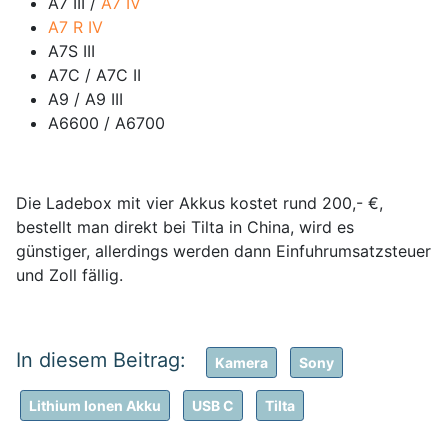
A7 III /
A7 IV
A7 R IV
A7S III
A7C / A7C II
A9 / A9 III
A6600 / A6700
Die Ladebox mit vier Akkus kostet rund 200,- €,
bestellt man direkt bei Tilta in China, wird es
günstiger, allerdings werden dann Einfuhrumsatzsteuer
und Zoll fällig.
Kamera
Sony
Lithium Ionen Akku
USB C
Tilta