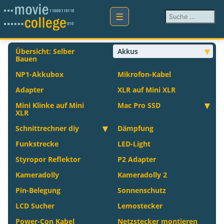
Suchen ...
Übersicht: Selber
Akkus
Bauen
NP1-Akkubox
Mikrofon-Kabel
Adapter
XLR auf Mini XLR
Mini Klinke auf Mini
Mac Pro SSD
XLR
Schnittrechner diy
Dämpfung
Funkstrecke
LED-Light
Styropor Reflektor
P2 Adapter
Kameradolly
Kameradolly 2
Pin-Belegung
Sonnenschutz
LCD Sucher
Lemostecker
Power-Con Kabel
Netzstecker montieren