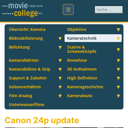
Suchen ...
Übersicht: Kamera
Objektive
Bildstabilisierung
Kameratechnik
Belichtung
Stative &
Schwenkköpfe
Kamerafahrten
Knowhow
Kamerabühne & Grip
3D Aufnahmen
Support & Zubehör
High Definition
Seitenverhältnis
Kamerageschichte
Film Analog
Kameraleute
Unterwasserfilme
Canon 24p update