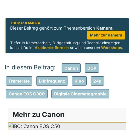
THEMA: KAMERA
Dieser Beitrag gehört zum Themenbereich
Kamera
.
Mehr zur Kamera
Tiefer in Kameraarbeit, Bildgestaltung und Technik einsteigen
kannst Du im
Akademie-Bereich
sowie in unseren
Workshops
.
Canon
DCP
Framerate
Bildfrequenz
Kino
24p
Canon EOS C300
Digitale Cinematographie
Mehr zu Canon