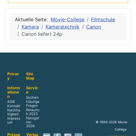
Aktuelle Seite:
Movie-College
Filmschule
Kamera
Kameratechnik
Canon
Canon liefert 24p
Privac
Site
y
Map
Inform
Servic
atione
e
n
Suchen
AGB
Häufige
Fragen
Kontakt
Relaunc
Nachha
h 2023
ltigkeit
Navigat
Impress
ion
© 1999-2026 Movie-
um
2026
College
Presse
Verlag