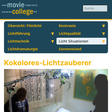
Suchen ...
Übersicht: Filmlicht
Kontraste
Lichtführung
Lichtqualität
Lichttechnik
Licht Situationen
Lichtdramaturgie
Sonnenstand
Kokolores-Lichtzauberer