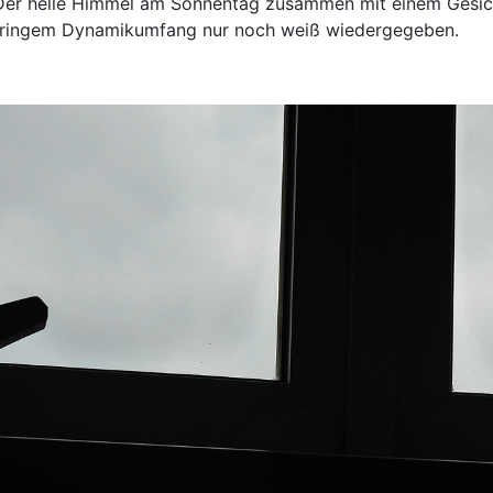
 Der helle Himmel am Sonnentag zusammen mit einem Gesic
eringem Dynamikumfang nur noch weiß wiedergegeben.