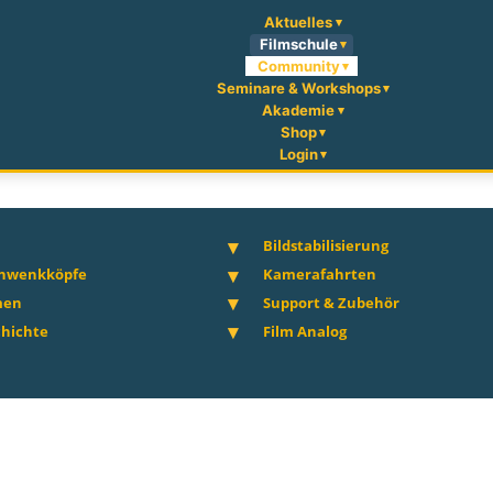
Aktuelles
Filmschule
Community
Seminare & Workshops
Akademie
Shop
Login
Bildstabilisierung
chwenkköpfe
Kamerafahrten
men
Support & Zubehör
hichte
Film Analog