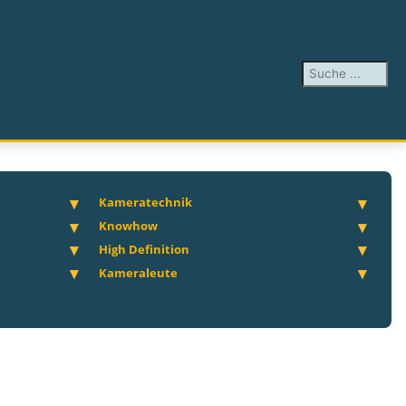
Suchen ...
Kameratechnik
Knowhow
High Definition
Kameraleute