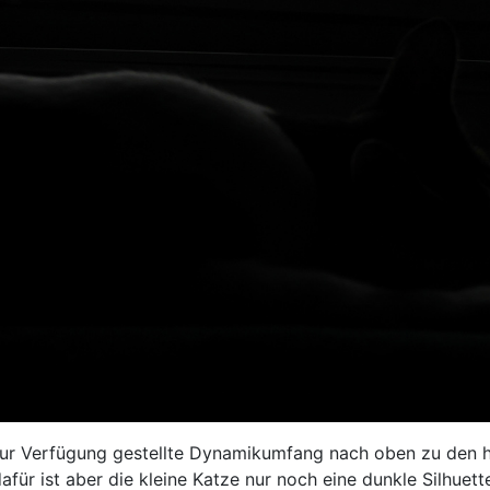
a zur Verfügung gestellte Dynamikumfang nach oben zu den h
afür ist aber die kleine Katze nur noch eine dunkle Silhuett