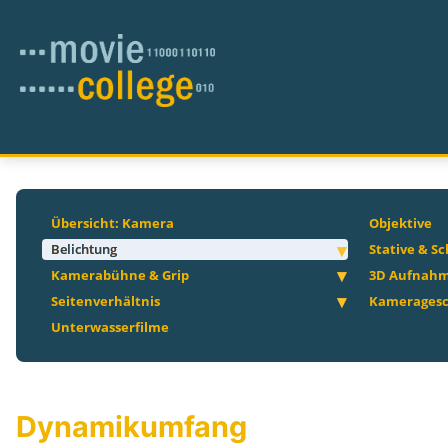
Übersicht: Kamera
Objektive
Belichtung
Stative & S
Kamerabühne & Grip
3D Aufnah
Seitenverhältnis
Kameragesc
Unterwasserfilme
Dynamikumfang