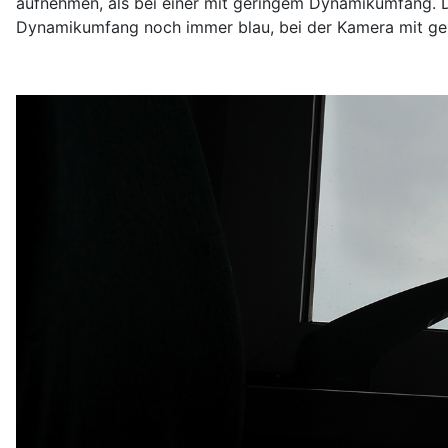
aufnehmen, als bei einer mit geringem Dynamikumfang.
Dynamikumfang noch immer blau, bei der Kamera mit g