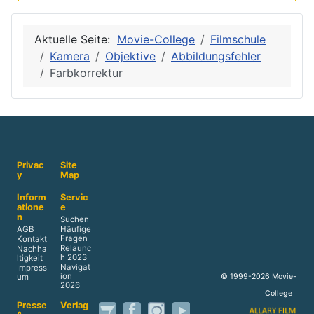
Aktuelle Seite:
Movie-College
Filmschule
Kamera
Objektive
Abbildungsfehler
Farbkorrektur
Privac
Site
y
Map
Inform
Servic
atione
e
n
Suchen
AGB
Häufige
Fragen
Kontakt
Relaunc
Nachha
h 2023
ltigkeit
Navigat
Impress
ion
© 1999-2026 Movie-
um
2026
College
Presse
Verlag