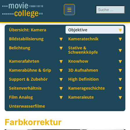
Suchen ...
Übersicht: Kamera
Objektive
Bildstabilisierung
Kameratechnik
Belichtung
Stative &
Schwenkköpfe
Kamerafahrten
Knowhow
Kamerabühne & Grip
3D Aufnahmen
Support & Zubehör
High Definition
Seitenverhältnis
Kamerageschichte
Film Analog
Kameraleute
Unterwasserfilme
Farbkorrektur