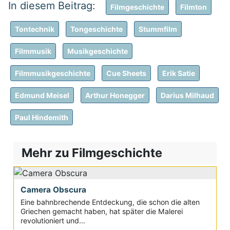
Filmgeschichte
Filmton
Tontechnik
Tongeschichte
Stummfilm
Filmmusik
Musikgeschichte
Filmmusikgeschichte
Cue Sheets
Erik Satie
Edmund Meisel
Arthur Honegger
Darius Milhaud
Paul Hindemith
Mehr zu Filmgeschichte
Camera Obscura
Eine bahnbrechende Entdeckung, die schon die alten
Griechen gemacht haben, hat später die Malerei
revolutioniert und...