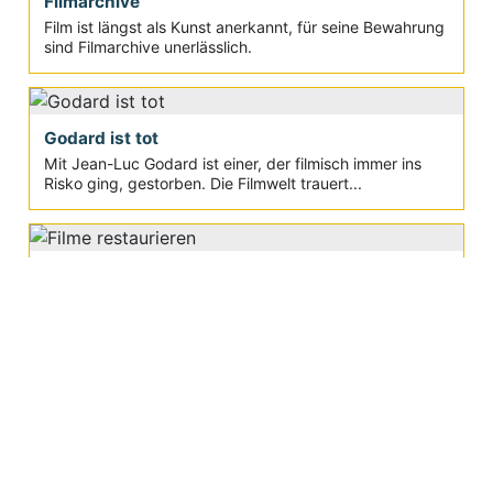
Filmarchive
Film ist längst als Kunst anerkannt, für seine Bewahrung
sind Filmarchive unerlässlich.
Godard ist tot
Mit Jean-Luc Godard ist einer, der filmisch immer ins
Risko ging, gestorben. Die Filmwelt trauert...
Filme restaurieren
Bei alten Nitro-Filmen kennt man das, aber auch neuere
Filme werden aufwändig restauriert. Was passiert da
genau?
Aktuelle Seite:
Movie-College
Filmschule
Filmtheorie
Filmgeschichte
Filmmusik Geschichte