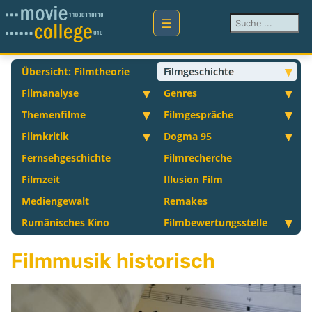
Suchen ...
Übersicht: Filmtheorie
Filmgeschichte
Filmanalyse
Genres
Themenfilme
Filmgespräche
Filmkritik
Dogma 95
Fernsehgeschichte
Filmrecherche
Filmzeit
Illusion Film
Mediengewalt
Remakes
Rumänisches Kino
Filmbewertungsstelle
Filmmusik historisch