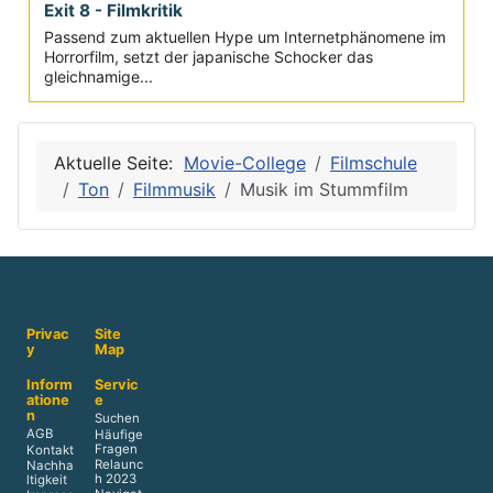
Exit 8 - Filmkritik
Passend zum aktuellen Hype um Internetphänomene im
Horrorfilm, setzt der japanische Schocker das
gleichnamige...
Aktuelle Seite:
Movie-College
Filmschule
Ton
Filmmusik
Musik im Stummfilm
Privac
Site
y
Map
Inform
Servic
atione
e
n
Suchen
AGB
Häufige
Fragen
Kontakt
Relaunc
Nachha
h 2023
ltigkeit