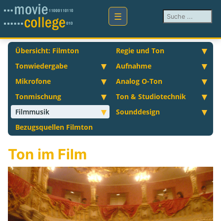
Suchen ...
Übersicht: Filmton
Regie und Ton
Tonwiedergabe
Aufnahme
Mikrofone
Analog O-Ton
Tonmischung
Ton & Studiotechnik
Filmmusik
Sounddesign
Bezugsquellen Filmton
Ton im Film