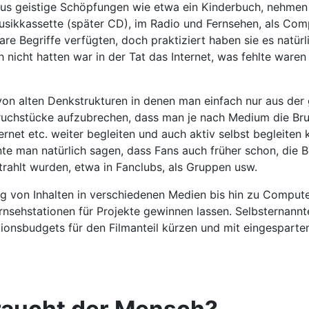
aus geistige Schöpfungen wie etwa ein Kinderbuch, nehmen w
s Musikkassette (später CD), im Radio und Fernsehen, als Co
 Begriffe verfügten, doch praktiziert haben sie es natürli
h nicht hatten war in der Tat das Internet, was fehlte ware
on alten Denkstrukturen in denen man einfach nur aus der
Bruchstücke aufzubrechen, dass man je nach Medium die Bru
ernet etc. weiter begleiten und auch aktiv selbst begleiten
e man natürlich sagen, dass Fans auch früher schon, die Be
rahlt wurden, etwa in Fanclubs, als Gruppen usw.
 von Inhalten in verschiedenen Medien bis hin zu Computers
nsehstationen für Projekte gewinnen lassen. Selbsternann
tionsbudgets für den Filmanteil kürzen und mit eingesparte