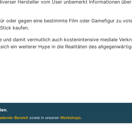
 diverser Hersteller vom User unbemerkt Informationen über 
 für oder gegen eine bestimmte Film oder Gamefigur zu vote
Stick kaufen.
ge und damit vermutlich auch kostenintensive mediale Ver
ob sich ein weiterer Hype in die Realitäten des allgegenwär
ien
.
ademie-Bereich
sowie in unseren
Workshops
.