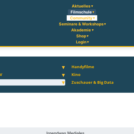
Aktuelles
Filmschule
Community
Seminare & Workshops
Akademie
Shop
Login
Handyfilme
V
Kino
Zuschauer & Big Data
Irgendwas Mediales...