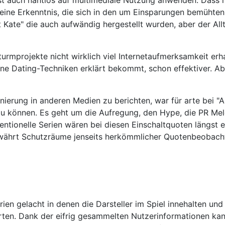
eine Erkenntnis, die sich in den um Einsparungen bemühten
 Kate" die auch aufwändig hergestellt wurden, aber der All
tturmprojekte nicht wirklich viel Internetaufmerksamkeit er
e Dating-Techniken erklärt bekommt, schon effektiver. Aber
ierung in anderen Medien zu berichten, war für arte bei "Ab
zu können. Es geht um die Aufregung, den Hype, die PR Mel
ionelle Serien wären bei diesen Einschaltquoten längst ei
währt Schutzräume jenseits herkömmlicher Quotenbeobach
ien gelacht in denen die Darsteller im Spiel innehalten un
arten. Dank der eifrig gesammelten Nutzerinformationen ka