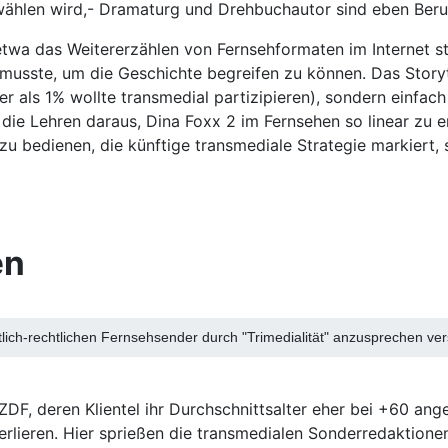
 wählen wird,- Dramaturg und Drehbuchautor sind eben Beru
etwa das Weitererzählen von Fernsehformaten im Internet st
 musste, um die Geschichte begreifen zu können. Das Storyt
ger als 1% wollte transmedial partizipieren), sondern einfa
ie Lehren daraus, Dina Foxx 2 im Fernsehen so linear zu er
 bedienen, die künftige transmediale Strategie markiert, se
en
tlich-rechtlichen Fernsehsender durch "Trimedialität" anzusprechen ve
ZDF, deren Klientel ihr Durchschnittsalter eher bei +60 ang
verlieren. Hier sprießen die transmedialen Sonderredaktio