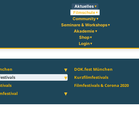
Aktuelles
Filmschule
Community
Seminare & Workshops
Akademie
Shop
Login
ünchen
DOK.fest München
estivals
Kurzfilmfestivals
tivals
Filmfestivals & Corona 2020
lmfestival