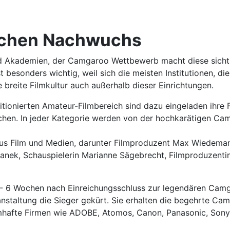
ischen Nachwuchs
 Akademien, der Camgaroo Wettbewerb macht diese sichtbar
besonders wichtig, weil sich die meisten Institutionen, di
e breite Filmkultur auch außerhalb dieser Einrichtungen.
ionierten Amateur-Filmbereich sind dazu eingeladen ihre F
n. In jeder Kategorie werden von der hochkarätigen Camg
 aus Film und Medien, darunter Filmproduzent Max Wiedema
nek, Schauspielerin Marianne Sägebrecht, Filmproduzentin
- 6 Wochen nach Einreichungsschluss zur legendären Camga
anstaltung die Sieger gekürt. Sie erhalten die begehrte Ca
hafte Firmen wie ADOBE, Atomos, Canon, Panasonic, Sony. 