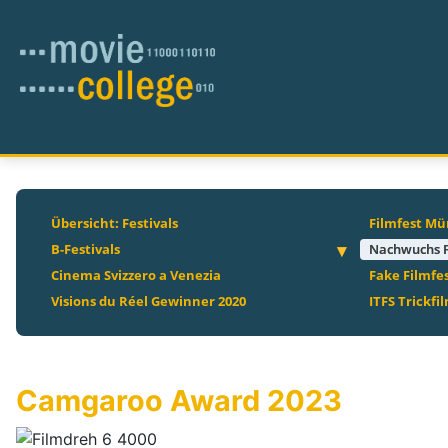
Übersicht: Festivals
Filmfest M
B-Festivals
Nachwuchs F
Cinema Svizzero a Venezia
Fake Filmfes
Visions du Réel Gewinner 2020
ITFS Trickfi
Camgaroo Award 2023