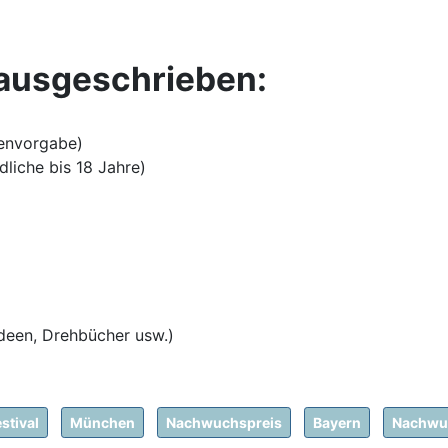
 ausgeschrieben:
genvorgabe)
liche bis 18 Jahre)
 Ideen, Drehbücher usw.)
stival
München
Nachwuchspreis
Bayern
Nachwu