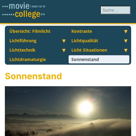
Suchen ...
Übersicht: Filmlicht
Kontraste
Lichtführung
Lichtqualität
Lichttechnik
Licht Situationen
Lichtdramaturgie
Sonnenstand
Sonnenstand