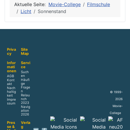
Aktuelle Seite:
Movie-College
Filmschule
Licht
Sonnenstand
Priva
Site
cy
Map
Infor
Servi
mati
ce
onen
Such
en
AGB
Häufi
Kont
ge
akt
Frage
Nach
n
haltig
© 1999-
Relau
keit
nch
2026
Impre
2023
ssum
Movie-
Navig
ation
College
2026
Pres
Verla
se &
g