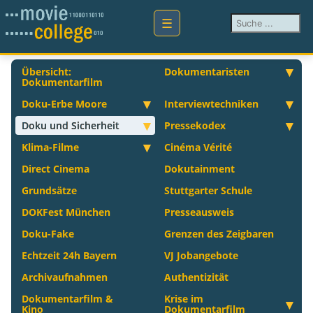
Suchen ...
Übersicht:
Dokumentaristen
Dokumentarfilm
Doku-Erbe Moore
Interviewtechniken
Doku und Sicherheit
Pressekodex
Klima-Filme
Cinéma Vérité
Direct Cinema
Dokutainment
Grundsätze
Stuttgarter Schule
DOKFest München
Presseausweis
Doku-Fake
Grenzen des Zeigbaren
Echtzeit 24h Bayern
VJ Jobangebote
Archivaufnahmen
Authentizität
Dokumentarfilm &
Krise im
Kino
Dokumentarfilm