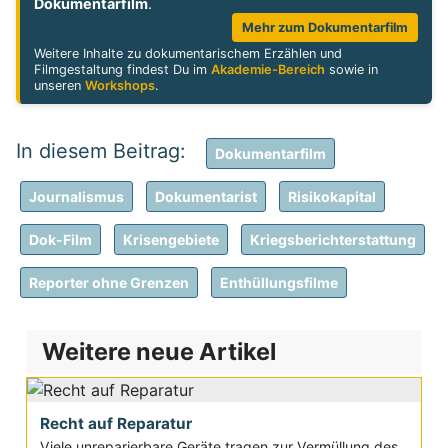
Dokumentarfilm
.
Mehr zum Dokumentarfilm
Weitere Inhalte zu dokumentarischem Erzählen und
Filmgestaltung findest Du im
Akademie-Bereich
sowie in
unseren
Workshops
.
Dokumentarfilm
Journalismus
Dokumentarist
Risikokapital
Dok-Film
Krisengebiete
Kriegsberichterstattung
Reporter ohne Grenzen
Enthüllungsfilme
Weitere neue Artikel
Recht auf Reparatur
Viele unreparierbare Geräte tragen zur Vermüllung des