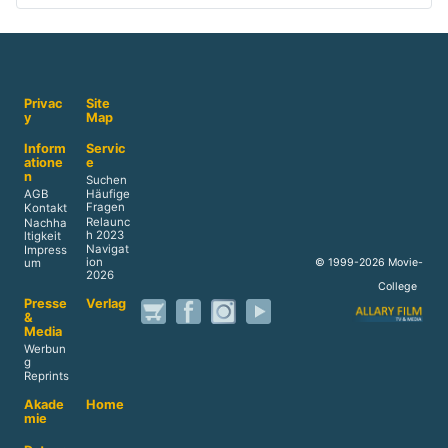
Privac
Site
y
Map
Inform
Servic
atione
e
n
Suchen
AGB
Häufige
Fragen
Kontakt
Relaunc
Nachha
h 2023
ltigkeit
Navigat
Impress
ion
© 1999-2026 Movie-
um
2026
College
Presse
Verlag
&
Media
Werbun
g
Reprints
Akade
Home
mie