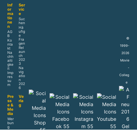
Pri
Sit
va
e
cy
Ma
p
Inf
Ser
or
vic
ma
e
tio
Suc
ne
hen
n
Hä
ufig
AG
e
B
©
Fra
Ko
gen
nta
1999-
Rel
kt
aun
Na
2026
ch
chh
202
alti
Movie
3
gke
Na
-
it
vig
Imp
Colleg
atio
res
n
su
e
202
m
6
Pre
Ve
ss
rla
e &
g