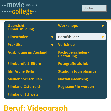
Suchen ...
Übersicht:
Workshops
Filmausbildung
Filmschulen
Berufsbilder
Praktika
Verbände
Ausbildung im Ausland
Fachoberschulen -
Gestaltung
Filmberufe & Eltern
Fotografie als Job
filmArche Berlin
Studium Journalismus
Medienhochschulen
Notfall e-learning
Filmland Österreich
Regisseur*In werden
Filmland: Schweiz
Beruf: Videograph