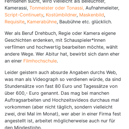
Fernsehen sucht, wird vielleicht als Beleuchter,
Kamerassi,
Tonmeister oder Tonassi,
Aufnahmeleiter,
Script-Continuety
,
Kostümbildner
,
Maskenbild
,
Requisite
,
Kamerabühne
, Baubühne etc. glücklich.
Wer als Beruf Drehbuch, Regie oder Kamera eigene
Geschichten erdenken, mit Schauspieler*Innen
verfilmen und hochwertig bearbeiten möchte, wählt
andere Wege. Wer Abitur hat, bewirbt sich dann eher
an einer
Filmhochschule
.
Leider geistern auch absurde Angaben durchs Web,
was man als Videograph so verdienen würde, da sind
Stundensätze von fast 80 Euro und Tagessätze von
über 600,- Euro genannt. Das mag bei manchen
Auftragsarbeiten und Hochzeitsvideos durchaus mal
vorkommen (aber nicht täglich, sondern vielleicht
zwei, drei Mal im Monat), wer aber in einer Firma fest
angestellt ist, arbeitet möglicherweise auch nur für
den Mindestlohn.