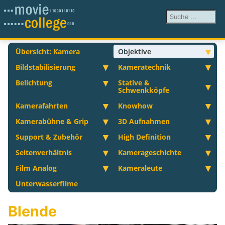
Suchen ...
Übersicht: Kamera
Objektive
Bildstabilisierung
Kameratechnik
Belichtung
Stative &
Schwenkköpfe
Kamerafahrten
Knowhow
Kamerabühne & Grip
3D Aufnahmen
Support & Zubehör
High Definition
Seitenverhältnis
Kamerageschichte
Film Analog
Kameraleute
Unterwasserfilme
Blende