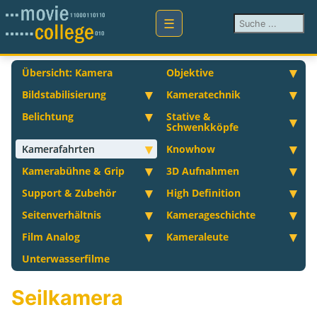
Suchen ...
Übersicht: Kamera
Objektive
Bildstabilisierung
Kameratechnik
Belichtung
Stative &
Schwenkköpfe
Kamerafahrten
Knowhow
Kamerabühne & Grip
3D Aufnahmen
Support & Zubehör
High Definition
Seitenverhältnis
Kamerageschichte
Film Analog
Kameraleute
Unterwasserfilme
Seilkamera