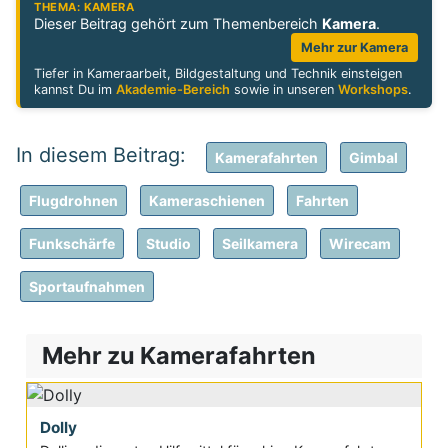
THEMA: KAMERA
Dieser Beitrag gehört zum Themenbereich
Kamera
.
Mehr zur Kamera
Tiefer in Kameraarbeit, Bildgestaltung und Technik einsteigen
kannst Du im
Akademie-Bereich
sowie in unseren
Workshops
.
Kamerafahrten
Gimbal
Flugdrohnen
Kameraschienen
Fahrten
Funkschärfe
Studio
Seilkamera
Wirecam
Sportaufnahmen
Mehr zu Kamerafahrten
Dolly