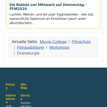
Die Ballade von Mittwoch auf Donnerstag -
FFM2026
Lachen, Weinen, und ein paar Aggressionen - wie das
menschliche Spektrum an Emotionen (auch unter
alkoholischem...
Aktuelle Seite:
Movie-College
Filmschule
Filmausbildung
Workshops
Dramaturgie
Privac
Site
y
Map
Inform
Servic
atione
e
n
Suchen
AGB
Häufige