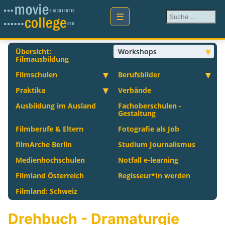
Suchen ...
Übersicht:
Workshops
Filmausbildung
Filmschulen
Berufsbilder
Praktika
Verbände
Ausbildung im Ausland
Fachoberschulen -
Gestaltung
Filmberufe & Eltern
Fotografie als Job
filmArche Berlin
Studium Journalismus
Medienhochschulen
Notfall e-learning
Filmland Österreich
Regisseur*In werden
Filmland: Schweiz
Drehbuch - Dramaturgie