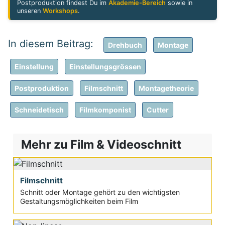
Postproduktion findest Du im
Akademie-Bereich
sowie in
unseren
Workshops
.
Drehbuch
Montage
Einstellung
Einstellungsgrössen
Postproduktion
Filmschnitt
Montagetheorie
Schneidetisch
Filmkomponist
Cutter
Mehr zu Film & Videoschnitt
Filmschnitt
Schnitt oder Montage gehört zu den wichtigsten
Gestaltungsmöglichkeiten beim Film