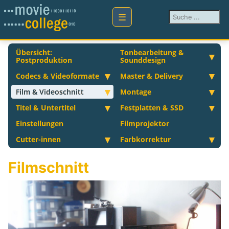
Suchen ...
Übersicht:
Tonbearbeitung &
Postproduktion
Sounddesign
Codecs & Videoformate
Master & Delivery
Film & Videoschnitt
Montage
Titel & Untertitel
Festplatten & SSD
Einstellungen
Filmprojektor
Cutter-innen
Farbkorrektur
Filmschnitt