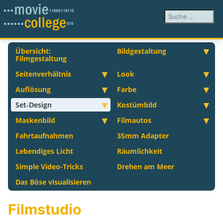
Suchen ...
Übersicht:
Bildgestaltung
Filmgestaltung
Seitenverhältnis
Look
Auflösung
Farbe
Set-Design
Kostümbild
Maskenbild
Filmautos
Fahrtaufnahmen
35mm Adapter
Lebendiges Licht
Räumlichkeit
Simple Video-Tricks
Drehen am Meer
Das Böse visualisieren
Filmstudio