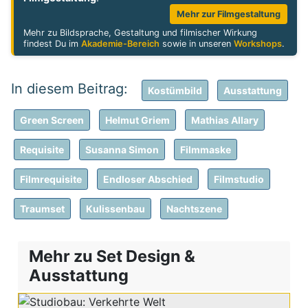
Mehr zur Filmgestaltung
Mehr zu Bildsprache, Gestaltung und filmischer Wirkung
findest Du im
Akademie-Bereich
sowie in unseren
Workshops
.
Kostümbild
Ausstattung
Green Screen
Helmut Griem
Mathias Allary
Requisite
Susanna Simon
Filmmaske
Filmrequisite
Endloser Abschied
Filmstudio
Traumset
Kulissenbau
Nachtszene
Mehr zu Set Design &
Ausstattung