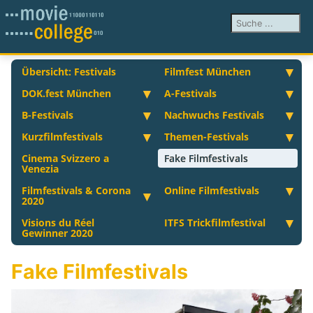
Suchen ...
Übersicht: Festivals
Filmfest München
DOK.fest München
A-Festivals
B-Festivals
Nachwuchs Festivals
Kurzfilmfestivals
Themen-Festivals
Cinema Svizzero a
Fake Filmfestivals
Venezia
Filmfestivals & Corona
Online Filmfestivals
2020
Visions du Réel
ITFS Trickfilmfestival
Gewinner 2020
Fake Filmfestivals