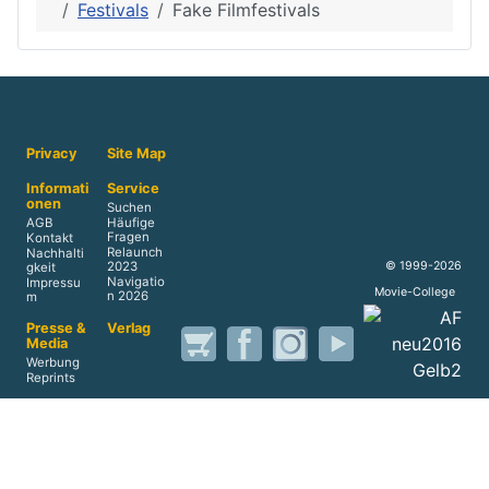
Festivals
Fake Filmfestivals
Privacy
Site Map
Informati
Service
onen
Suchen
AGB
Häufige
Fragen
Kontakt
Relaunch
Nachhalti
© 1999-2026
2023
gkeit
Navigatio
Impressu
Movie-College
n 2026
m
Presse &
Verlag
Media
Werbung
Reprints
Akademi
Home
e
Datensc
hutz