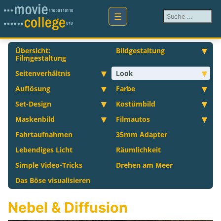
Suchen ...
Übersicht:
Bildgestaltung
Filmgestaltung
Seitenverhältnis
Look
Auflösung
Farbe
Set-Design
Kostümbild
Maskenbild
Filmautos
Fahrtaufnahmen
35mm Adapter
Lebendiges Licht
Räumlichkeit
Simple Video-Tricks
Drehen am Meer
Das Böse visualisieren
Nebel & Diffusion