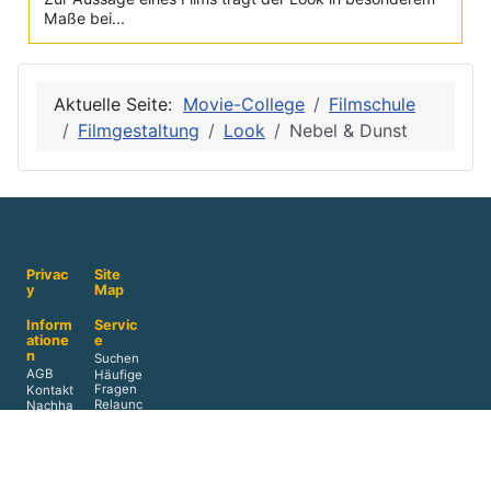
Maße bei...
Aktuelle Seite:
Movie-College
Filmschule
Filmgestaltung
Look
Nebel & Dunst
Privac
Site
y
Map
Inform
Servic
atione
e
n
Suchen
AGB
Häufige
Fragen
Kontakt
Relaunc
Nachha
h 2023
ltigkeit
Navigat
Impress
ion
© 1999-2026 Movie-
um
2026
College