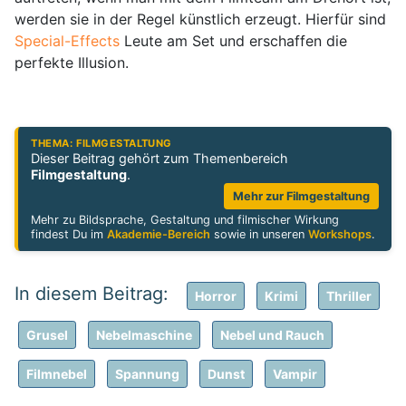
werden sie in der Regel künstlich erzeugt. Hierfür sind
Special-Effects
Leute am Set und erschaffen die
perfekte Illusion.
THEMA: FILMGESTALTUNG
Dieser Beitrag gehört zum Themenbereich
Filmgestaltung
.
Mehr zur Filmgestaltung
Mehr zu Bildsprache, Gestaltung und filmischer Wirkung
findest Du im
Akademie-Bereich
sowie in unseren
Workshops
.
Horror
Krimi
Thriller
Grusel
Nebelmaschine
Nebel und Rauch
Filmnebel
Spannung
Dunst
Vampir