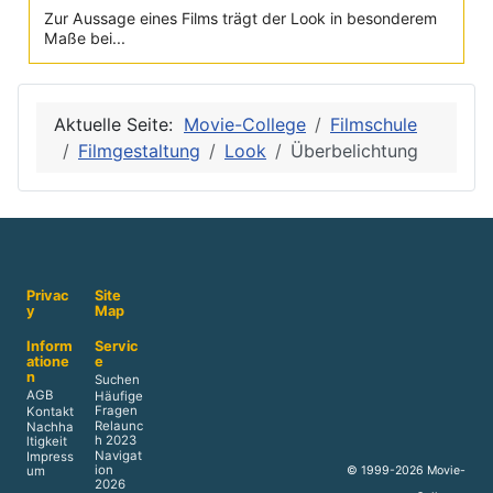
Zur Aussage eines Films trägt der Look in besonderem
Maße bei...
Aktuelle Seite:
Movie-College
Filmschule
Filmgestaltung
Look
Überbelichtung
Privac
Site
y
Map
Inform
Servic
atione
e
n
Suchen
AGB
Häufige
Fragen
Kontakt
Relaunc
Nachha
h 2023
ltigkeit
Navigat
Impress
ion
© 1999-2026 Movie-
um
2026