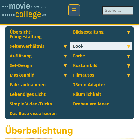
Suchen ...
Übersicht:
Bildgestaltung
Filmgestaltung
Seitenverhältnis
Look
Auflösung
Farbe
Set-Design
Kostümbild
Maskenbild
Filmautos
Fahrtaufnahmen
35mm Adapter
Lebendiges Licht
Räumlichkeit
Simple Video-Tricks
Drehen am Meer
Das Böse visualisieren
Überbelichtung