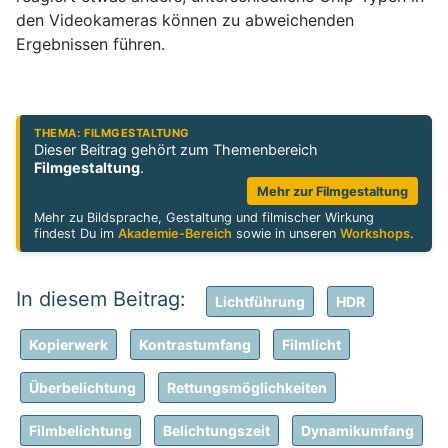
den Videokameras können zu abweichenden
Ergebnissen führen.
THEMA: FILMGESTALTUNG
Dieser Beitrag gehört zum Themenbereich
Filmgestaltung
.
Mehr zur Filmgestaltung
Mehr zu Bildsprache, Gestaltung und filmischer Wirkung
findest Du im
Akademie-Bereich
sowie in unseren
Workshops
.
Lichtführung
HDR
Kopierwerk
Kontrastumfang
Filmlicht
Überbelichtung
Rettungsmöglichkeiten
Filmbelichtung
Belichtungszeit
Dynamikumfang