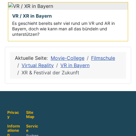
VR / XR in Bayern
Es geschieht bereits sehr viel rund um VR und AR in
Bayern, doch wie kann man all das bündeln und
unterstützen?
Aktuelle Seite:
Movie-College
Filmschule
Virtual Reality
VR in Bayern
XR & Festival der Zukunft
Privac
Site
y
Map
Inform
Servic
atione
e
n
Suchen