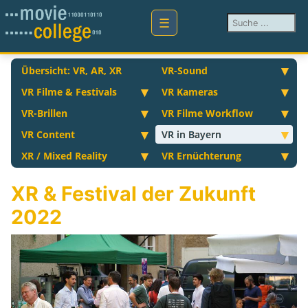
Suchen ...
Übersicht: VR, AR, XR
VR-Sound
VR Filme & Festivals
VR Kameras
VR-Brillen
VR Filme Workflow
VR Content
VR in Bayern
XR / Mixed Reality
VR Ernüchterung
XR & Festival der Zukunft
2022