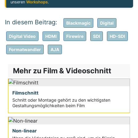
unseren
Workshops
.
Blackmagic
Digital
Digital Video
HDMI
Firewire
SDI
HD-SDI
Formatwandler
AJA
Mehr zu Film & Videoschnitt
Filmschnitt
Schnitt oder Montage gehört zu den wichtigsten
Gestaltungsmöglichkeiten beim Film
Non-linear