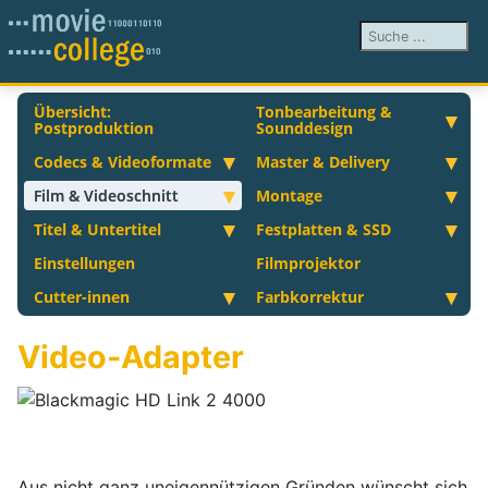
Suchen ...
Übersicht:
Tonbearbeitung &
Postproduktion
Sounddesign
Codecs & Videoformate
Master & Delivery
Film & Videoschnitt
Montage
Titel & Untertitel
Festplatten & SSD
Einstellungen
Filmprojektor
Cutter-innen
Farbkorrektur
Video-Adapter
Aus nicht ganz uneigennützigen Gründen wünscht sich