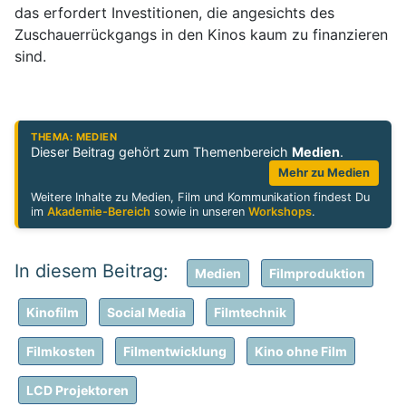
das erfordert Investitionen, die angesichts des
Zuschauerrückgangs in den Kinos kaum zu finanzieren
sind.
THEMA: MEDIEN
Dieser Beitrag gehört zum Themenbereich
Medien
.
Mehr zu Medien
Weitere Inhalte zu Medien, Film und Kommunikation findest Du
im
Akademie-Bereich
sowie in unseren
Workshops
.
Medien
Filmproduktion
Kinofilm
Social Media
Filmtechnik
Filmkosten
Filmentwicklung
Kino ohne Film
LCD Projektoren