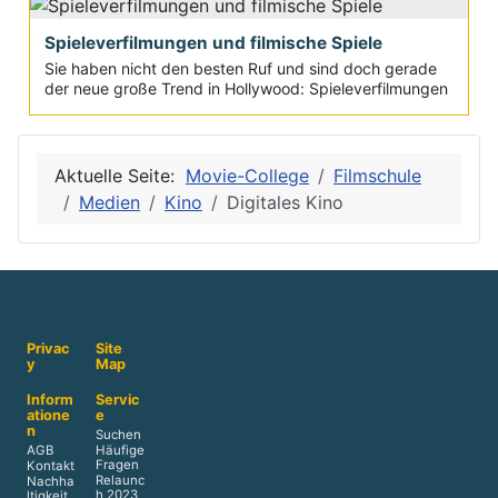
Spieleverfilmungen und filmische Spiele
Sie haben nicht den besten Ruf und sind doch gerade
der neue große Trend in Hollywood: Spieleverfilmungen
Aktuelle Seite:
Movie-College
Filmschule
Medien
Kino
Digitales Kino
Privac
Site
y
Map
Inform
Servic
atione
e
n
Suchen
AGB
Häufige
Fragen
Kontakt
Relaunc
Nachha
h 2023
ltigkeit