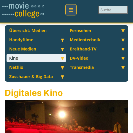
Suchen ...
Übersicht: Medien
Fernsehen
Handyfilme
Medientechnik
Neue Medien
Breitband-TV
Kino
DV-Video
Netflix
Transmedia
Zuschauer & Big Data
Digitales Kino