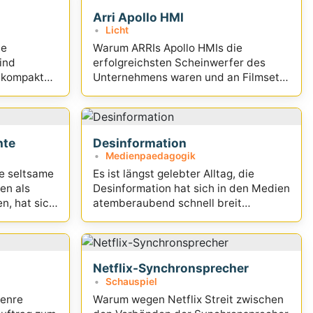
Arri Apollo HMI
Licht
ie
Warum ARRIs Apollo HMIs die
ind
erfolgreichsten Scheinwerfer des
r kompakter
Unternehmens waren und an Filmsets
rden. Ein
selbst heute noch manchmal
begeistern
hte
Desinformation
Medienpaedagogik
ie seltsame
Es ist längst gelebter Alltag, die
en als
Desinformation hat sich in den Medien
n, hat sich
atemberaubend schnell breit
gemacht...
Netflix-Synchronsprecher
Schauspiel
Genre
Warum wegen Netflix Streit zwischen