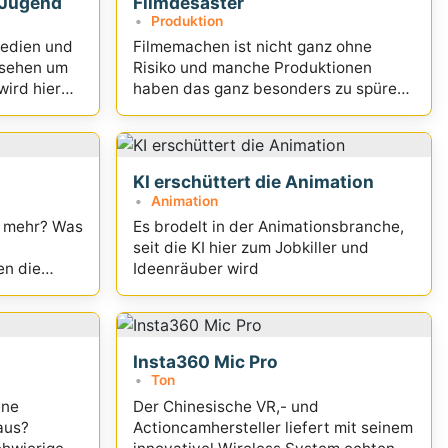
 Jugend
Filmdesaster
Produktion
Medien und
Filmemachen ist nicht ganz ohne
nsehen um
Risiko und manche Produktionen
ird hier
haben das ganz besonders zu spüren
bekommen...
KI erschüttert die Animation
Animation
r mehr? Was
Es brodelt in der Animationsbranche,
seit die KI hier zum Jobkiller und
en die
Ideenräuber wird
haben?
Insta360 Mic Pro
Ton
ene
Der Chinesische VR,- und
aus?
Actioncamhersteller liefert mit seinem