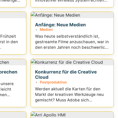
chwierigen
innovativel Wireless System echten
Mehrwert
Anfänge: Neue Medien
Medien
Frühzeit
Was heute selbstverständlich ist,
rst in den
gestreamte Filme anzuschauen, war in
den ersten Jahren noch beschwerlich.
n...
Wie begann das alles?
prechen
Konkurrenz für die Creative
Cloud
Postproduktion
 unsere
Werden aktuell die Karten für den
leicht
Markt der kreativen Werkzeuge neu
en...
gemischt? Muss Adobe sich
verteidigen?