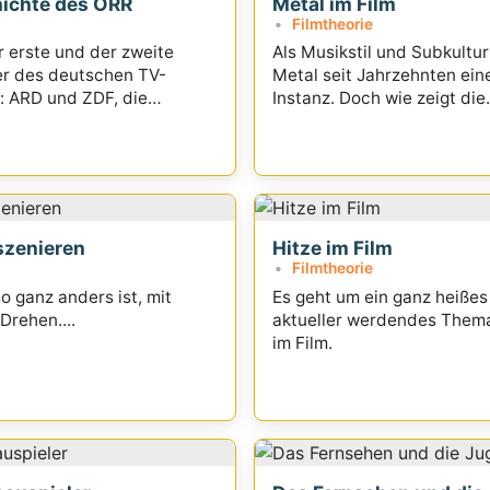
hichte des ÖRR
Metal im Film
Filmtheorie
r erste und der zweite
Als Musikstil und Subkultur
er des deutschen TV-
Metal seit Jahrzehnten eine
 ARD und ZDF, die
Instanz. Doch wie zeigt die
den Öffentlich-
Filmlandschaft diesem Um
 Rundfunk (ÖRR) stellen -
Respekt?
f die...
szenieren
Hitze im Film
Filmtheorie
 ganz anders ist, mit
Es geht um ein ganz heiße
Drehen....
aktueller werdendes Thema
im Film.