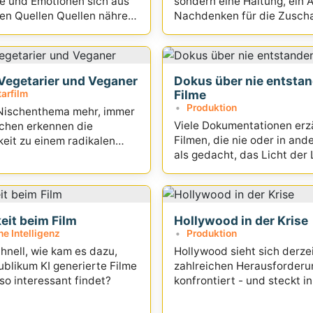
e und Emotionen sich aus
sondern eine Haltung, ein 
en Quellen Quellen nähren,
Nachdenken für die Zuscha
ige Kino
 Vegetarier und Veganer
Dokus über nie entsta
Filme
arfilm
Produktion
n Nischenthema mehr, immer
Viele Dokumentationen erz
chen erkennen die
Filmen, die nie oder in and
eit zu einem radikalen
als gedacht, das Licht der
erblickten.
eit beim Film
Hollywood in der Krise
e Intelligenz
Produktion
hnell, wie kam es dazu,
Hollywood sieht sich derzei
blikum KI generierte Filme
zahlreichen Herausforder
so interessant findet?
konfrontiert - und steckt in
seiner größten Krisen.