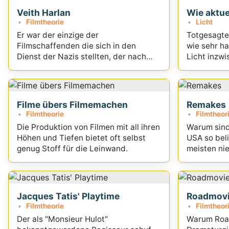
Veith Harlan
Wie aktue
Filmtheorie
Licht
Er war der einzige der
Totgesagte 
Filmschaffenden die sich in den
wie sehr h
Dienst der Nazis stellten, der nach
Licht inzw
dem zweiten Weltkrieg vor ein Gericht
gestellt wurde...
Filme übers Filmemachen
Remakes
Filmtheorie
Filmtheor
Die Produktion von Filmen mit all ihren
Warum sind
Höhen und Tiefen bietet oft selbst
USA so bel
genug Stoff für die Leinwand.
meisten nie
Jacques Tatis' Playtime
Roadmov
Filmtheorie
Filmtheor
Der als "Monsieur Hulot"
Warum Roa