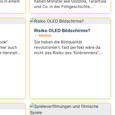
es in einem
haben Monster wie Godzilla, Tarantula
und Co. in der Filmgeschichte
hinterlassen?
Risiko OLED Bildschirme?
Medien
ook"
Sie haben die Bildqualität
mmer auch
revolutioniert, fast perfekt wäre da
e Hersteller
nicht das Risiko des "Einbrennens".
en
Wie groß ist es wirklich?