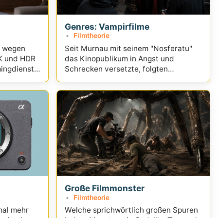
Genres: Vampirfilme
Filmtheorie
l wegen
Seit Murnau mit seinem "Nosferatu"
4K und HDR
das Kinopublikum in Angst und
ingdienst
Schrecken versetzte, folgten
unzählige Vampirfilme...
Große Filmmonster
Filmtheorie
mal mehr
Welche sprichwörtlich großen Spuren