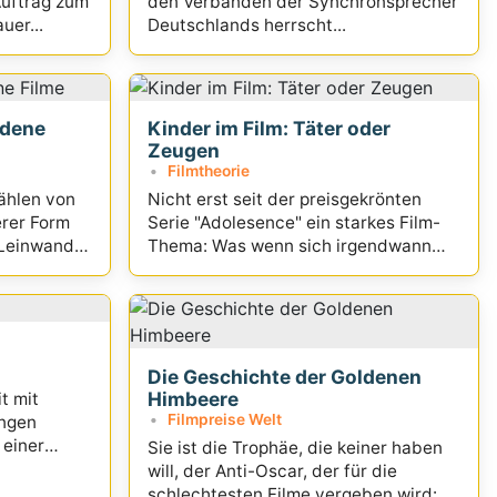
Auftrag zum
den Verbänden der Synchronsprecher
uer...
Deutschlands herrscht...
ndene
Kinder im Film: Täter oder
Zeugen
Filmtheorie
ählen von
Nicht erst seit der preisgekrönten
erer Form
Serie "Adolesence" ein starkes Film-
 Leinwand
Thema: Was wenn sich irgendwann
Kinder als Täter oder Zeugen
entpuppen?
Die Geschichte der Goldenen
Himbeere
t mit
Filmpreise Welt
ungen
 einer
Sie ist die Trophäe, die keiner haben
will, der Anti-Oscar, der für die
schlechtesten Filme vergeben wird: