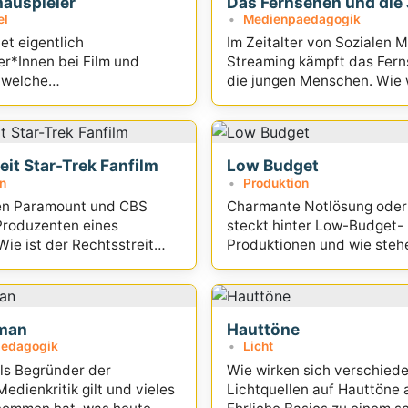
hauspieler
Das Fernsehen und die
el
Medienpaedagogik
et eigentlich
Im Zeitalter von Sozialen 
er*Innen bei Film und
Streaming kämpft das Fer
 welche
die jungen Menschen. Wie w
erungen müssen sie
überhaupt gekämpft?
eit Star-Trek Fanfilm
Low Budget
n
Produktion
en Paramount und CBS
Charmante Notlösung ode
Produzenten eines
steckt hinter Low-Budget-
Wie ist der Rechtsstreit
Produktionen und wie steh
gegangen und was gilt
Chancen, damit Erfolg zu 
tman
Hauttöne
edagogik
Licht
ls Begründer der
Wie wirken sich verschied
dienkritik gilt und vieles
Lichtquellen auf Hauttöne 