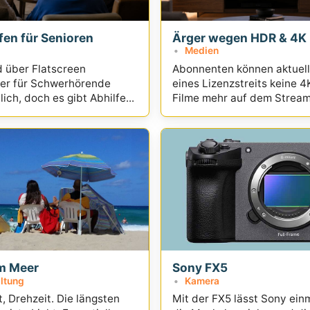
fen für Senioren
Ärger wegen HDR & 4K
Medien
d über Flatscreen
Abonnenten können aktuel
er für Schwerhörende
eines Lizenzstreits keine 
ich, doch es gibt Abhilfe...
Filme mehr auf dem Stream
von Disney anschauen
m Meer
Sony FX5
ltung
Kamera
 Drehzeit. Die längsten
Mit der FX5 lässt Sony ein