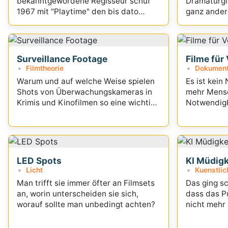
bekanntgewordene Regisseur schuf
Dramaturgi
1967 mit "Playtime" den bis dato
ganz ander
teuersten Film Frankreichs.
als das übr
Surveillance Footage
Filme für
Filmtheorie
Dokument
Warum und auf welche Weise spielen
Es ist kei
Shots von Überwachungskameras in
mehr Mens
Krimis und Kinofilmen so eine wichtige
Notwendigk
Rolle?
Wandel...
LED Spots
KI Müdigk
Licht
Kuenstlich
Man trifft sie immer öfter an Filmsets
Das ging sc
an, worin unterscheiden sie sich,
dass das Pu
worauf sollte man unbedingt achten?
nicht mehr 