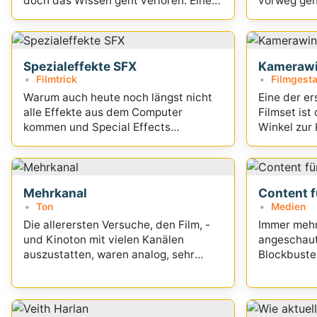
doch das Wissen geht verloren. Eine
vorweg gen
Zeitreise zu den Basics...
eingetreten
Spezialeffekte SFX
Kamerawi
Filmtrick
Filmgesta
Warum auch heute noch längst nicht
Eine der e
alle Effekte aus dem Computer
Filmset ist
kommen und Special Effects
Winkel zur 
Spezialisten für glaubwürdige Effekte
Schauspiel
sorgen...
Grundlagen.
Mehrkanal
Content 
Ton
Medien
Die allerersten Versuche, den Film, -
Immer mehr
und Kinoton mit vielen Kanälen
angeschaut
auszustatten, waren analog, sehr
Blockbuste
teuer und sehr aufwändig...