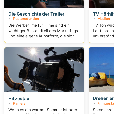
Die Geschichte der Trailer
TV Hörhil
Postproduktion
Medien
Die Werbefilme für Filme sind ein
TV Ton wir
wichtiger Bestandteil des Marketings
Lautsprech
und eine eigene Kunstform, die sich in
unverständl
den Jahren stark gewandelt hat.
Drehen a
Hitzestau
Filmgesta
Kamera
Sommerzeit,
Wenn es ein warmer Sommer ist oder