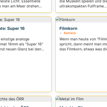
eiste Licht. Essentielle
die Muskeln spielen und di
n man am Meer drehen
ultrakompakten Fullframe
Kameragehäuse
te: Super 16
Filmkorn
Kamera
einstige analoge
Wenn man heute von "Filml
mat 16mm als "Super 16"
spricht, dann meint man i
nd neuen Glanz bei den
das Filmkorn, etwas was di
lt
mehr und mehr zu verberg
versuchten...