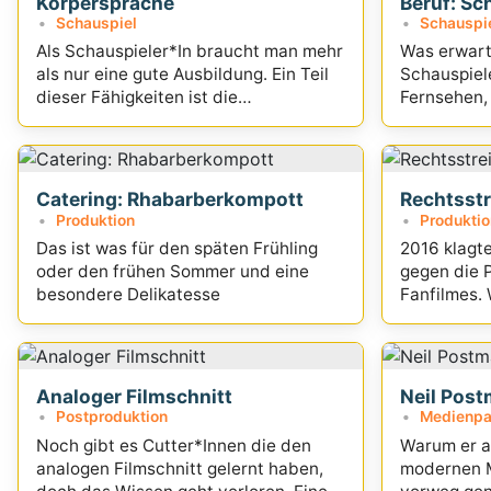
Körpersprache
Beruf: Sc
Schauspiel
Schauspi
Als Schauspieler*In braucht man mehr
Was erwart
als nur eine gute Ausbildung. Ein Teil
Schauspiel
dieser Fähigkeiten ist die
Fernsehen,
Körpersprache.
Herausford
meistern?
Catering: Rhabarberkompott
Rechtsstr
Produktion
Produktio
Das ist was für den späten Frühling
2016 klagt
oder den frühen Sommer und eine
gegen die 
besondere Delikatesse
Fanfilmes. 
damals aus
heute?
Analoger Filmschnitt
Neil Pos
Postproduktion
Medienpa
Noch gibt es Cutter*Innen die den
Warum er a
analogen Filmschnitt gelernt haben,
modernen Me