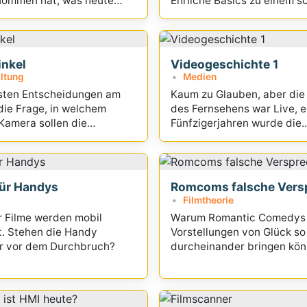
ommen hat, was heute
Ehrliche Basics zu einem s
 ist
Thema
nkel
Videogeschichte 1
ltung
Medien
rsten Entscheidungen am
Kaum zu Glauben, aber die 
 die Frage, in welchem
des Fernsehens war Live, e
Kamera sollen die
Fünfzigerjahren wurde die
er stehen? Die
Videoaufzeichnung erfunde
..
für Handys
Romcoms falsche Vers
Filmtheorie
 Filme werden mobil
Warum Romantic Comedys
. Stehen die Handy
Vorstellungen von Glück so 
r vor dem Durchbruch?
durcheinander bringen könn