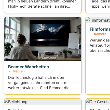
Tage, das m
man in heißen Ländern dreht, kommen
Tipps, wen
High-Tech Geräte schnell an ihre
möchte...
Grenzen... Tipps für den Dreh
Filmforma
Kamera
Warum das 
Amateurfor
überrasche
Profis erhie
Beamer Wahrheiten
Medien
Die Technologie hat sich in den
vergangenen Jahrzehnten enorm
weiterentwickelt. Sind Beamer die
besseren Flatscreens? Und wo lügt
die Werbung?