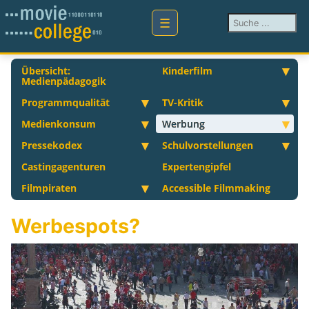
Suchen ...
Übersicht:
Kinderfilm
Medienpädagogik
Programmqualität
TV-Kritik
Medienkonsum
Werbung
Pressekodex
Schulvorstellungen
Castingagenturen
Expertengipfel
Filmpiraten
Accessible Filmmaking
Werbespots?