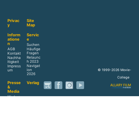
Medienpädagogik
Werbung
Werbespots
Privac
Site
y
Map
Inform
Servic
atione
e
n
Suchen
AGB
Häufige
Fragen
Kontakt
Relaunc
Nachha
h 2023
ltigkeit
Navigat
Impress
ion
© 1999-2026 Movie-
um
2026
College
Presse
Verlag
&
Media
Werbun
g
Reprints