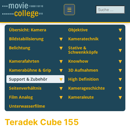
Suchen ...
Übersicht: Kamera
Objektive
Bildstabilisierung
Kameratechnik
Belichtung
Stative &
Schwenkköpfe
Kamerafahrten
Knowhow
Kamerabühne & Grip
3D Aufnahmen
Support & Zubehör
High Definition
Seitenverhältnis
Kamerageschichte
Film Analog
Kameraleute
Unterwasserfilme
Teradek Cube 155