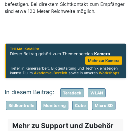
befestigen. Bei direktem Sichtkontakt zum Empfänger
sind etwa 120 Meter Reichweite möglich.
THEMA: KAMERA
Dieser Beitrag gehört zum Themenbereich
Kamera
.
Mehr zur Kamera
Tiefer in Kameraarbeit, Bildgestaltung und Technik einsteigen
kannst Du im
Akademie-Bereich
sowie in unseren
Workshops
.
Teradeck
WLAN
Bildkontrolle
Monitoring
Cube
Micro SD
Mehr zu Support und Zubehör