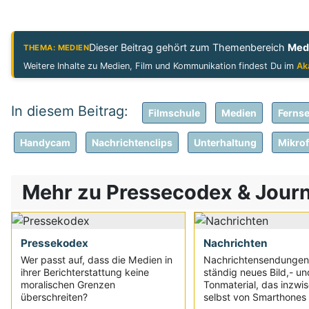
Dieser Beitrag gehört zum Themenbereich
Med
THEMA: MEDIEN
Weitere Inhalte zu Medien, Film und Kommunikation findest Du im
Ak
Filmschule
Medien
Ferns
Handycam
Nachrichtenclips
Unterhaltung
Mikro
Mehr zu Pressecodex & Journa
Pressekodex
Nachrichten
Wer passt auf, dass die Medien in
Nachrichtensendungen
ihrer Berichterstattung keine
ständig neues Bild,- un
moralischen Grenzen
Tonmaterial, das inzwi
überschreiten?
selbst von Smarthones 