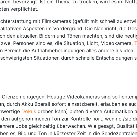
ren, bevorzugt. Ist ein Thema zu trocken, wird es im Notfa
ten verpflichtet.
erichterstattung mit Filmkameras (gefüllt mit schnell zu e
ualitativen Aspekten im Vordergrund: Die Nachricht, die Ges
ch den aktuellen Bildern und Tönen machten, sind die heu
ur zwei Personen sind es, die Situation, Licht, Videokamera,
T
en Bereich die Aufnahmebedingungen alles andere als ideal.
 schwierigsten Situationen durch schnelle Entscheidungen s
renzen entgegen: Heutige Videokameras sind so lichtempfi
n, durch Akku überall sofort einsatzbereit, erlauben es au
chwertige
Dokus
drehen kann) bieten diverse Automatiken a
 den aufgenommenen Ton zur Kontrolle hört, wenn er/sie d
ehrere Jobs gleichzeitig überwachen. Wie gesagt, Qualität 
en es, Bild und Ton in kürzester Zeit in die Sendezentralen