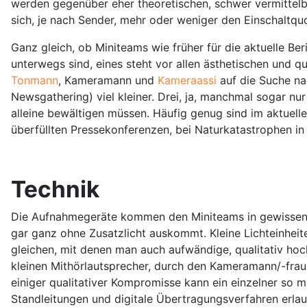
werden gegenüber eher theoretischen, schwer vermittelba
sich, je nach Sender, mehr oder weniger den Einschaltquo
Ganz gleich, ob Miniteams wie früher für die aktuelle B
unterwegs sind, eines steht vor allen ästhetischen und q
Tonmann
, Kameramann und
Kameraassi
auf die Suche na
Newsgathering
) viel kleiner. Drei, ja, manchmal sogar n
alleine bewältigen müssen. Häufig genug sind im aktuell
überfüllten Pressekonferenzen, bei Naturkatastrophen in
Technik
Die Aufnahmegeräte kommen den Miniteams in gewissen G
gar ganz ohne Zusatzlicht auskommt. Kleine Lichteinheite
gleichen, mit denen man auch aufwändige, qualitativ ho
kleinen Mithörlautsprecher, durch den Kameramann/-frau
einiger qualitativer Kompromisse kann ein einzelner so m
Standleitungen und digitale Übertragungsverfahren erlaub