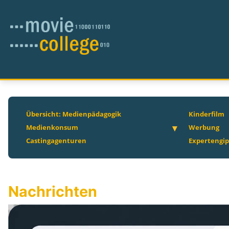
Übersicht: Medienpädagogik
Kinderfilm
Medienkonsum
Werbung
Castingagenturen
Expertengip
Nachrichten