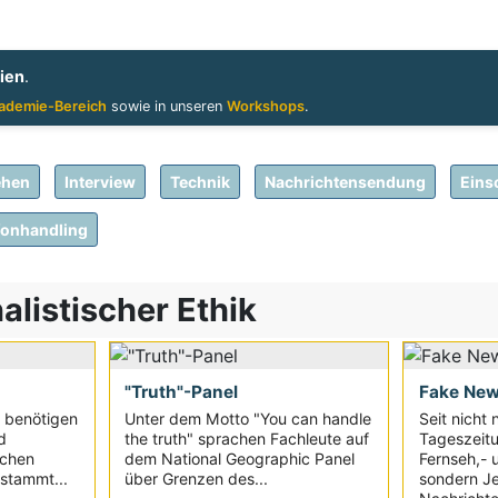
ien
.
ademie-Bereich
sowie in unseren
Workshops
.
ehen
Interview
Technik
Nachrichtensendung
Eins
fonhandling
listischer Ethik
"Truth"-Panel
Fake Ne
 benötigen
Unter dem Motto "You can handle
Seit nicht n
d
the truth" sprachen Fachleute auf
Tageszeit
schen
dem National Geographic Panel
Fernseh,- 
stammt...
über Grenzen des...
sondern Je