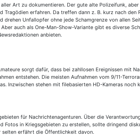
 aller Art zu dokumentieren. Der gute alte Polizeifunk, abe
nd Tragödien erfahren. Da treffen dann z. B. kurz nach de
und drehen Unfallopfer ohne jede Schamgrenze von allen Se
um. Aber auch als One-Man-Show-Variante gibt es diverse Sc
Newsredaktionen anbieten.
Amateure sorgt dafür, dass bei zahllosen Ereignissen mit 
ahmen entstehen. Die meisten Aufnahmen vom 9/11-Terroran
s. Inzwischen stehen mit filebasierten HD-Kameras noch
sgebieten für Nachrichtenagenturen. Über die Verantwortun
Fotos in Kriegsgebieten zu erstellen, sollte dringend disku
 selten erfährt die Öffentlichkeit davon.