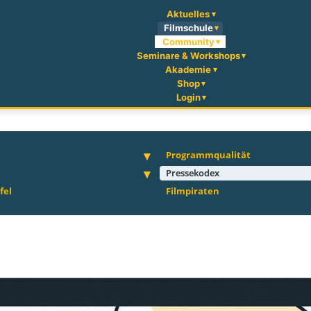
Aktuelles
Filmschule
Community
Seminare & Workshops
Akademie
Shop
Login
Programmqualität
Pressekodex
fel
Filmpiraten