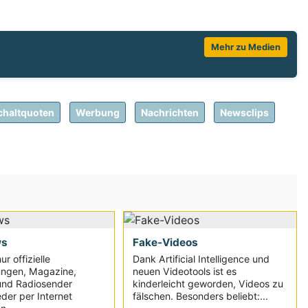
Mehr zu Medien
chaltquoten
Werbung
Nachrichten
Newsclips
ws
Fake-Videos
ur offizielle
Dank Artificial Intelligence und
ungen, Magazine,
neuen Videotools ist es
und Radiosender
kinderleicht geworden, Videos zu
der per Internet
fälschen. Besonders beliebt:...