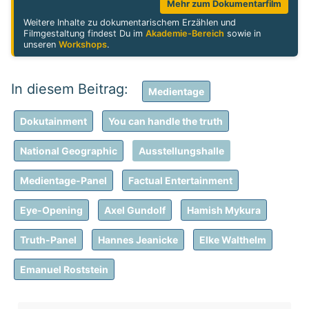
Mehr zum Dokumentarfilm
Weitere Inhalte zu dokumentarischem Erzählen und
Filmgestaltung findest Du im
Akademie-Bereich
sowie in
unseren
Workshops
.
Medientage
Dokutainment
You can handle the truth
National Geographic
Ausstellungshalle
Medientage-Panel
Factual Entertainment
Eye-Opening
Axel Gundolf
Hamish Mykura
Truth-Panel
Hannes Jeanicke
Elke Walthelm
Emanuel Roststein