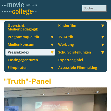
Suchen ...
Übersicht:
Kinderfilm
Medienpädagogik
Programmqualität
TV-Kritik
Medienkonsum
Werbung
Pressekodex
Schulvorstellungen
Castingagenturen
Expertengipfel
Filmpiraten
Accessible Filmmaking
"Truth"-Panel