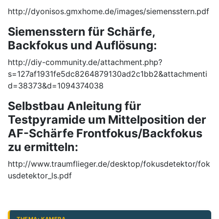
http://dyonisos.gmxhome.de/images/siemensstern.pdf
Siemensstern für Schärfe,
Backfokus und Auflösung:
http://diy-community.de/attachment.php?
s=127af1931fe5dc8264879130ad2c1bb2&attachmenti
d=38373&d=1094374038
Selbstbau Anleitung für
Testpyramide um Mittelposition der
AF-Schärfe Frontfokus/Backfokus
zu ermitteln:
http://www.traumflieger.de/desktop/fokusdetektor/fok
usdetektor_ls.pdf