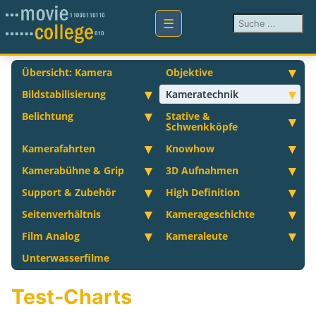
Suchen ...
Übersicht: Kamera
Objektive
Bildstabilisierung
Kameratechnik
Belichtung
Stative &
Schwenkköpfe
Kamerafahrten
Knowhow
Kamerabühne & Grip
3D Aufnahmen
Support & Zubehör
High Definition
Seitenverhältnis
Kamerageschichte
Film Analog
Kameraleute
Unterwasserfilme
Test-Charts