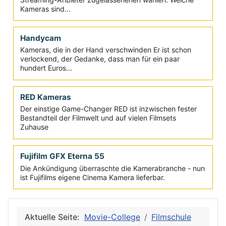
Netflix kurze Kamera-Liste
Wer für Netflix produzieren möchte, sollte eine der vom
Streaming-Anbieter zugelassenenen wählen. Welche
Kameras sind...
Handycam
Kameras, die in der Hand verschwinden Er ist schon
verlockend, der Gedanke, dass man für ein paar
hundert Euros...
RED Kameras
Der einstige Game-Changer RED ist inzwischen fester
Bestandteil der Filmwelt und auf vielen Filmsets
Zuhause
Fujifilm GFX Eterna 55
Die Ankündigung überraschte die Kamerabranche - nun
ist Fujifilms eigene Cinema Kamera lieferbar.