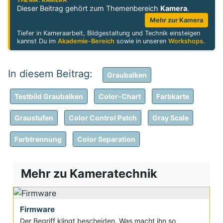
THEMA: KAMERA
Dieser Beitrag gehört zum Themenbereich
Kamera
.
Mehr zur Kamera
Tiefer in Kameraarbeit, Bildgestaltung und Technik einsteigen
kannst Du im
Akademie-Bereich
sowie in unseren
Workshops
.
Graubalken
Testbild Graubalken
Color-Chart
Farbkarte
Graustufen
Color Control Patch
Gray Scale
Farbtrennung
Color Separation
Mehr zu Kameratechnik
Firmware
Der Begriff klingt bescheiden. Was macht ihn so