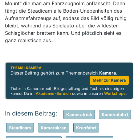
Mount" die man am Fahrzeugholm anflanscht. Dann
fängt die Steadicam alle Boden-Unebenheiten des
Aufnahmefahrzeugs auf, sodass das Bild völlig ruhig
bleibt, während das Spielauto über die wildesten
Schlaglöcher brettern kann. Und plötzlich sieht es
ganz realistisch aus...
THEMA: KAMERA
Dieser Beitrag gehört zum Themenbereich
Kamera
.
Mehr zur Kamera
Tiefer in Kameraarbeit, Bildgestaltung und Technik einsteigen
kannst Du im
Akademie-Bereich
sowie in unseren
Workshops
.
Kameratrick
Kamerafahrt
Steadicam
Kamerakran
Kranfahrt