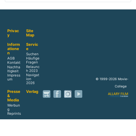
Aktuelle Seite:
Movie-College
Filmschule
Kamera
Kamerafahrten
Fahrtaufnahmen
Privac
Site
y
Map
Inform
Servic
atione
e
n
Suchen
AGB
Häufige
Fragen
Kontakt
Relaunc
Nachha
h 2023
ltigkeit
Navigat
Impress
ion
© 1999-2026 Movie-
um
2026
College
Presse
Verlag