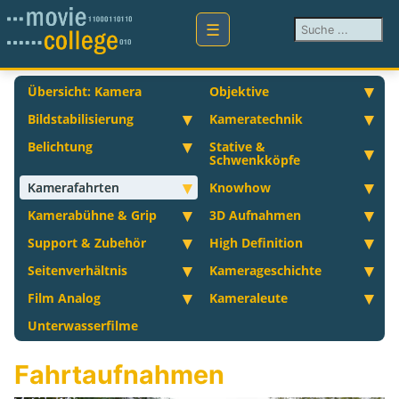
Suchen ...
Übersicht: Kamera
Objektive
Bildstabilisierung
Kameratechnik
Belichtung
Stative &
Schwenkköpfe
Kamerafahrten
Knowhow
Kamerabühne & Grip
3D Aufnahmen
Support & Zubehör
High Definition
Seitenverhältnis
Kamerageschichte
Film Analog
Kameraleute
Unterwasserfilme
Fahrtaufnahmen