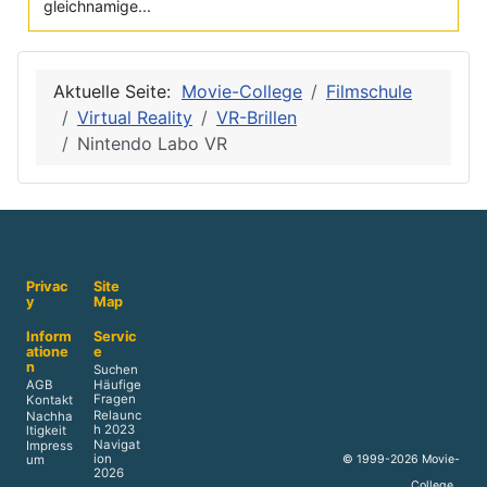
gleichnamige...
Aktuelle Seite:
Movie-College
Filmschule
Virtual Reality
VR-Brillen
Nintendo Labo VR
Privac
Site
y
Map
Inform
Servic
atione
e
n
Suchen
AGB
Häufige
Fragen
Kontakt
Relaunc
Nachha
h 2023
ltigkeit
Navigat
Impress
ion
© 1999-2026 Movie-
um
2026
College