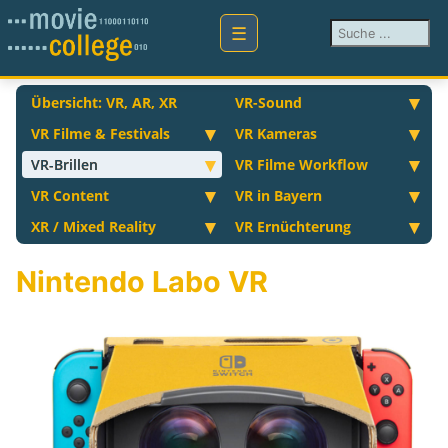
Suchen ...
Übersicht: VR, AR, XR
VR-Sound
VR Filme & Festivals
VR Kameras
VR-Brillen
VR Filme Workflow
VR Content
VR in Bayern
XR / Mixed Reality
VR Ernüchterung
Nintendo Labo VR