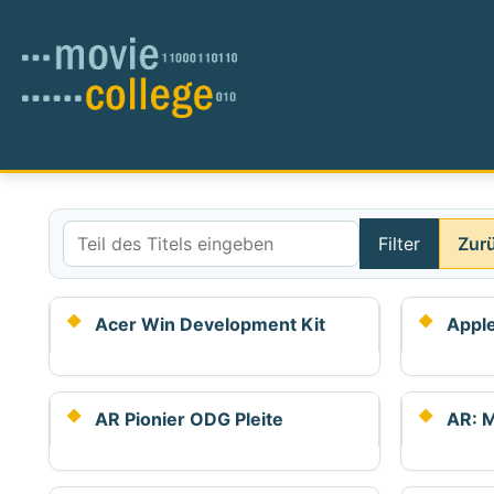
Filter
Zur
Teil des Titels eingeben
Acer Win Development Kit
Apple
AR Pionier ODG Pleite
AR: M