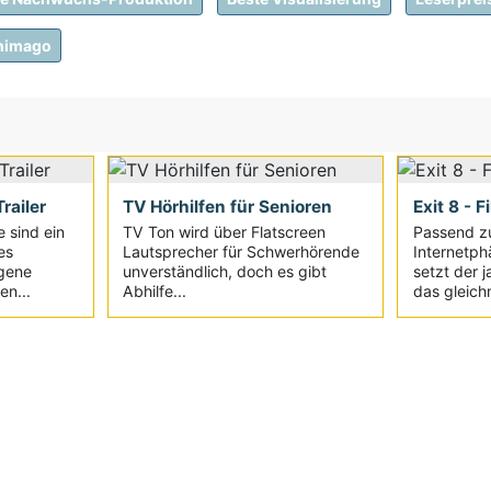
nimago
railer
TV Hörhilfen für Senioren
Exit 8 - F
e sind ein
TV Ton wird über Flatscreen
Passend z
es
Lautsprecher für Schwerhörende
Internetph
igene
unverständlich, doch es gibt
setzt der 
en...
Abhilfe...
das gleich