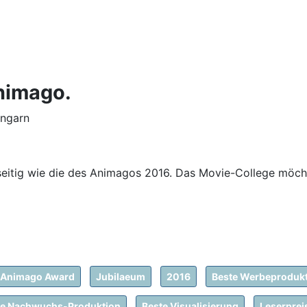
nimago.
Ungarn
lseitig wie die des Animagos 2016. Das Movie-College möcht
Animago Award
Jubilaeum
2016
Beste Werbeproduk
te Nachwuchs-Produktion
Beste Visualisierung
Leserprei