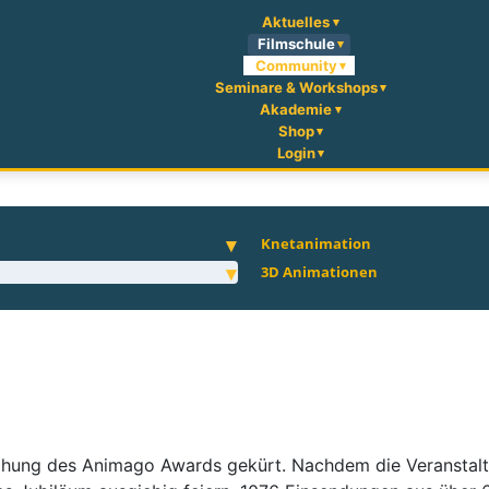
Aktuelles
Filmschule
Community
Seminare & Workshops
Akademie
Shop
Login
Knetanimation
3D Animationen
ung des Animago Awards gekürt. Nachdem die Veranstaltung