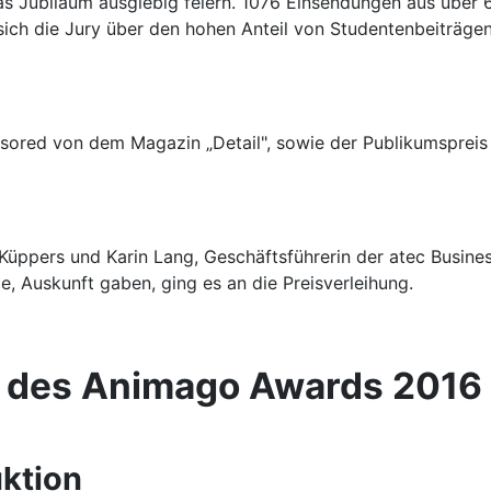
as Jubiläum ausgiebig feiern. 1076 Einsendungen aus über 
ich die Jury über den hohen Anteil von Studentenbeiträgen
onsored von dem Magazin „Detail", sowie der Publikumsprei
Küppers und Karin Lang, Geschäftsführerin der atec Busin
, Auskunft gaben, ging es an die Preisverleihung.
r des Animago Awards 2016
uktion