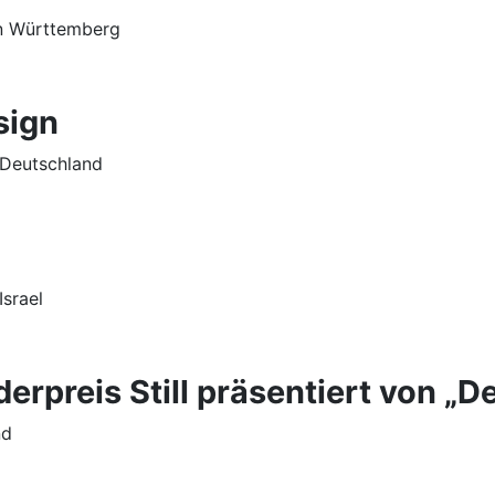
en Württemberg
sign
 Deutschland
Israel
erpreis Still präsentiert von „De
nd