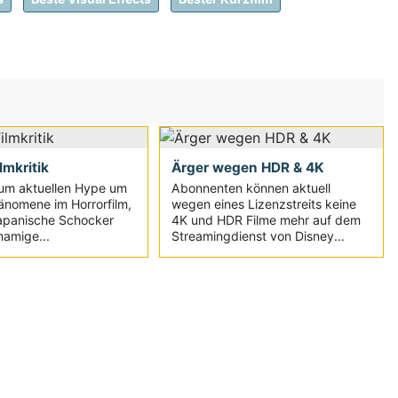
ilmkritik
Ärger wegen HDR & 4K
um aktuellen Hype um
Abonnenten können aktuell
änomene im Horrorfilm,
wegen eines Lizenzstreits keine
japanische Schocker
4K und HDR Filme mehr auf dem
namige...
Streamingdienst von Disney...