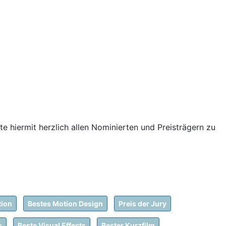
e hiermit herzlich allen Nominierten und Preisträgern zu
tion
Bestes Motion Design
Preis der Jury
s
Beste Visual Effects
Bester Kurzfilm