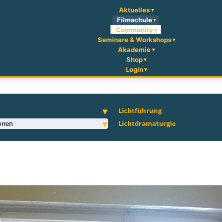
Aktuelles
Filmschule
Community
Seminare & Workshops
Akademie
Shop
Login
Lichtführung
ionen
Lichtdramaturgie