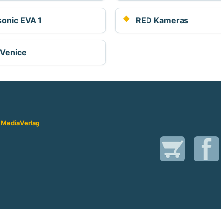
onic EVA 1
RED Kameras
 Venice
 Media
Verlag