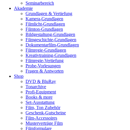
Seminarbereich
Akademie
Grundlagen & Vertiefung
Kamera-Grundlagen
Filmlicht-Grundlagen
Filmton-Grundlagen
Bildgestaltung-Grundlagen
Filmgeschichte-Grundlagen
Dokumentarfilm-Grundlagen
Filmregie-Grundlagen
Kreativtraining-Grundlagen
Filmregie-Vertiefung
Probe-Vorlesungen
Fragen & Antworten
Shop
DVD & BluRay
Tonarchive
Profi-Equipment
Books & more
Set-Ausstattung
Film, Ton Zubehör
Geschenk-Gutscheine
Film-Accessoires
Musterverträge Film
Filmformulare