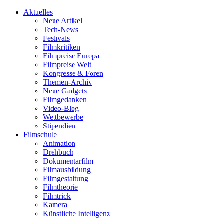
Aktuelles
Neue Artikel
Tech-News
Festivals
Filmkritiken
Filmpreise Europa
Filmpreise Welt
Kongresse & Foren
Themen-Archiv
Neue Gadgets
Filmgedanken
Video-Blog
Wettbewerbe
Stipendien
Filmschule
Animation
Drehbuch
Dokumentarfilm
Filmausbildung
Filmgestaltung
Filmtheorie
Filmtrick
Kamera
Künstliche Intelligenz