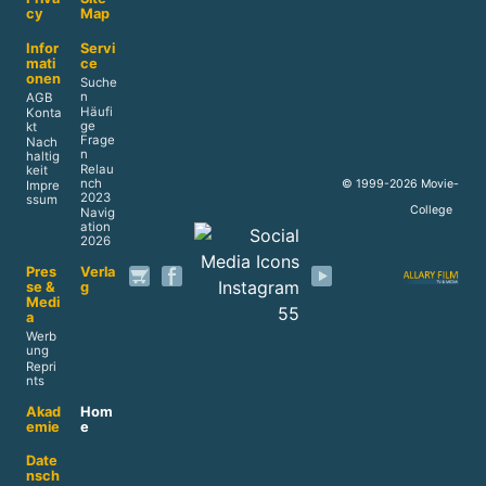
cy
Map
Infor
Servi
mati
ce
onen
Suche
n
AGB
Häufi
Konta
ge
kt
Frage
Nach
n
haltig
Relau
keit
nch
© 1999-2026 Movie-
Impre
2023
ssum
College
Navig
ation
2026
Pres
Verla
se &
g
Medi
a
Werb
ung
Repri
nts
Akad
Hom
emie
e
Date
nsch