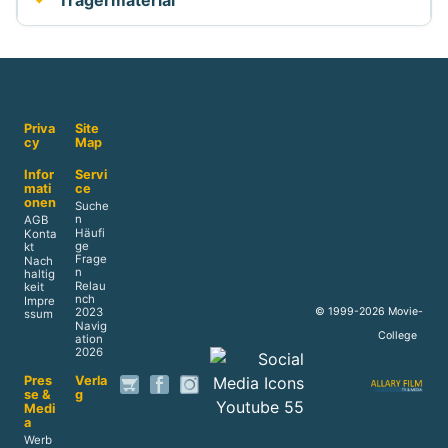
Trägermaterial
Priva
Site
cy
Map
Infor
Servi
mati
ce
onen
Suche
n
AGB
Häufi
Konta
ge
kt
Frage
Nach
n
haltig
Relau
keit
nch
Impre
© 1999-2026 Movie-
2023
ssum
Navig
College
ation
2026
Pres
Verla
se &
g
Medi
a
Werb