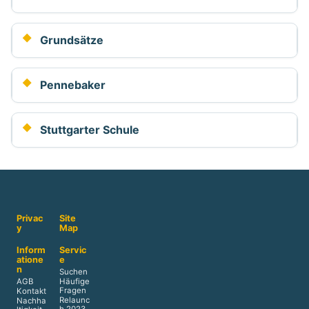
Grundsätze
Pennebaker
Stuttgarter Schule
Privac
Site
y
Map
Inform
Servic
atione
e
n
Suchen
AGB
Häufige
Fragen
Kontakt
Relaunc
Nachha