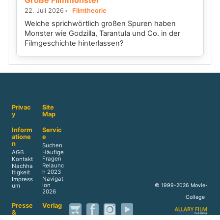
Große Filmmonster
22. Juli 2026
Filmtheorie
Welche sprichwörtlich großen Spuren haben
Monster wie Godzilla, Tarantula und Co. in der
Filmgeschichte hinterlassen?
Privac
Site
y
Map
Inform
Servic
atione
e
n
Suchen
AGB
Häufige
Fragen
Kontakt
Relaunc
Nachha
h 2023
ltigkeit
Navigat
Impress
ion
© 1999-2026 Movie-
um
2026