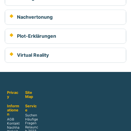
Nachvertonung
Plot-Erklärungen
Virtual Reality
Privac
Site
y
Map
Inform
Servic
atione
e
n
Suchen
AGB
Häufige
Fragen
Kontakt
Relaunc
Nachha