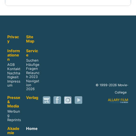
Privac
Site
y
Map
Inform
Servic
atione
e
n
Suchen
AGB
Häufige
Fragen
Kontakt
Relaunc
Nachha
h 2023
ltigkeit
Navigat
Impress
ion
© 1999-2026 Movie-
um
2026
College
Presse
Verlag
&
Media
Werbun
g
Reprints
Akade
Home
mie