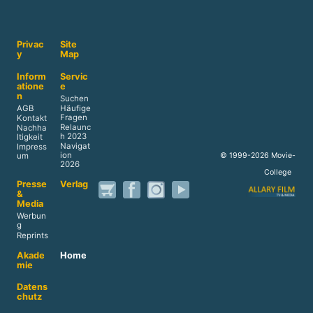
Privac
Site
y
Map
Inform
Servic
atione
e
n
Suchen
AGB
Häufige
Fragen
Kontakt
Relaunc
Nachha
h 2023
ltigkeit
Navigat
Impress
ion
© 1999-2026 Movie-
um
2026
College
Presse
Verlag
&
Media
Werbun
g
Reprints
Akade
Home
mie
Datens
chutz