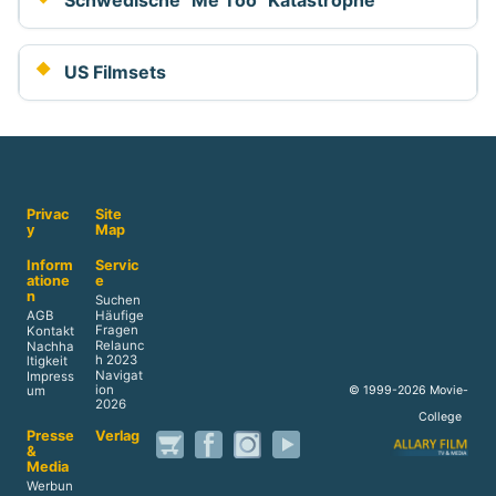
Schwedische "Me Too" Katastrophe
US Filmsets
Privac
Site
y
Map
Inform
Servic
atione
e
n
Suchen
AGB
Häufige
Fragen
Kontakt
Relaunc
Nachha
h 2023
ltigkeit
Navigat
Impress
ion
© 1999-2026 Movie-
um
2026
College
Presse
Verlag
&
Media
Werbun