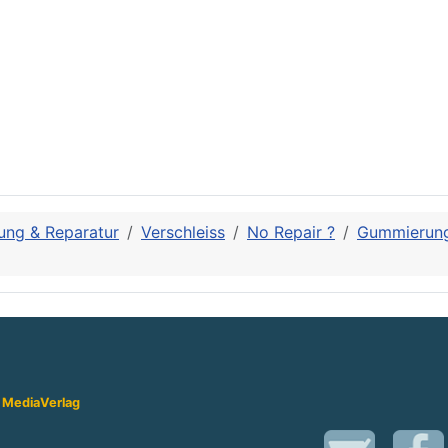
ung & Reparatur
Verschleiss
No Repair ?
Gummierung
 Media
Verlag