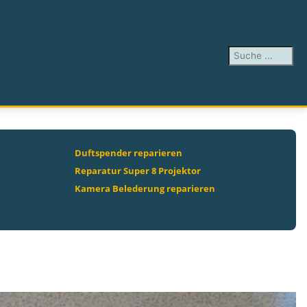
Suchen ...
Duftspender reparieren
Reparatur Super 8 Projektor
Kamera Belederung reparieren