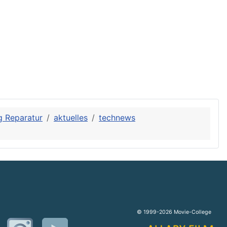
 Reparatur
aktuelles
technews
© 1999-2026 Movie-College