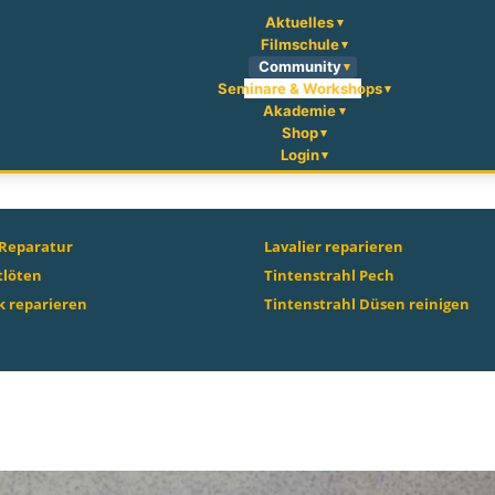
Aktuelles
Filmschule
Community
Seminare & Workshops
Akademie
Shop
Login
 Reparatur
Lavalier reparieren
tlöten
Tintenstrahl Pech
 reparieren
Tintenstrahl Düsen reinigen