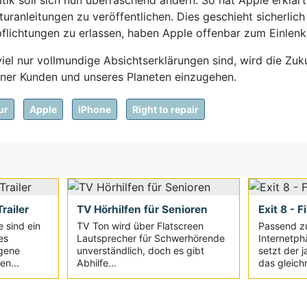
nleitungen zu veröffentlichen. Dies geschieht sicherlich ni
flichtungen zu erlassen, haben Apple offenbar zum Einlen
iel nur vollmundige Absichtserklärungen sind, wird die Zuku
iner Kunden und unseres Planeten einzugehen.
ur
Apple
iPhone
Right to repair
railer
TV Hörhilfen für Senioren
Exit 8 - F
e sind ein
TV Ton wird über Flatscreen
Passend z
es
Lautsprecher für Schwerhörende
Internetph
igene
unverständlich, doch es gibt
setzt der 
en...
Abhilfe...
das gleich