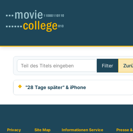
Filter
Zur
Teil des Titels eingeben
"28 Tage später" & iPhone
Privacy
Site Map
Informationen
Service
Presse &