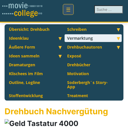
Suchen ...
Übersicht: Drehbuch
Schreiben
Ideenklau
Vermarktung
Äußere Form
Drehbuchautoren
Ideen sammeln
Exposé
Dramaturgen
Drehbücher
Klischees im Film
Motivation
Outline, Logline
Soderbergh´s Story-
App
Stoffentwicklung
Treatment
Drehbuch Nachvergütung