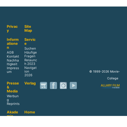
Privac
Site
y
Map
Inform
Servic
atione
e
n
Suchen
AGB
Häufige
Fragen
Kontakt
Relaunc
Nachha
h 2023
ltigkeit
Navigat
Impress
ion
© 1999-2026 Movie-
um
2026
College
Presse
Verlag
&
Media
Werbun
g
Reprints
Akade
Home
mie
Datens