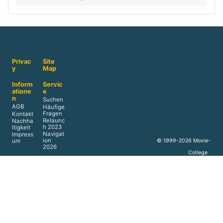
Privac
Site
y
Map
Inform
Servic
atione
e
n
Suchen
AGB
Häufige
Fragen
Kontakt
Relaunc
Nachha
h 2023
ltigkeit
Navigat
Impress
ion
© 1999-2026 Movie-
um
2026
College
Presse
Verlag
&
Media
Werbun
g
Reprints
Akade
Home
mie