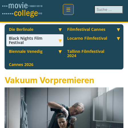
Suchen ...
Die Berlinale
Filmfestival Cannes
Black Nights Film
Locarno Filmfestival
Festival
Biennale Venedig
Tallinn Filmfestival
2024
Cannes 2026
Vakuum Vorpremieren