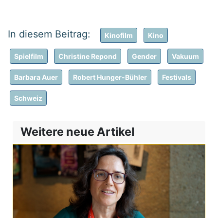
Kinofilm
Kino
Spielfilm
Christine Repond
Gender
Vakuum
Barbara Auer
Robert Hunger-Bühler
Festivals
Schweiz
Weitere neue Artikel